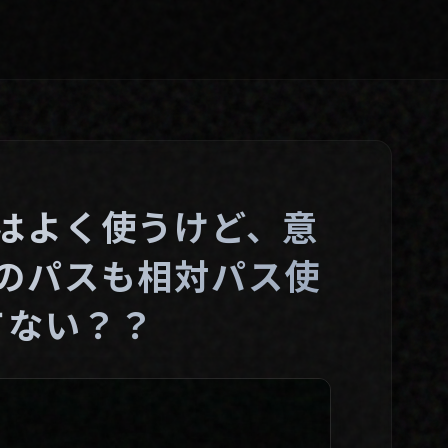
スはよく使うけど、意
urlのパスも相対パス使
てない？？