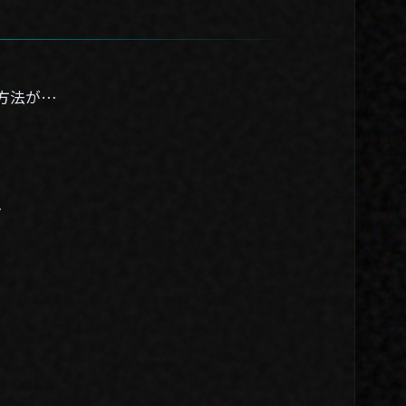
方法が…
…
01. About
02. Works