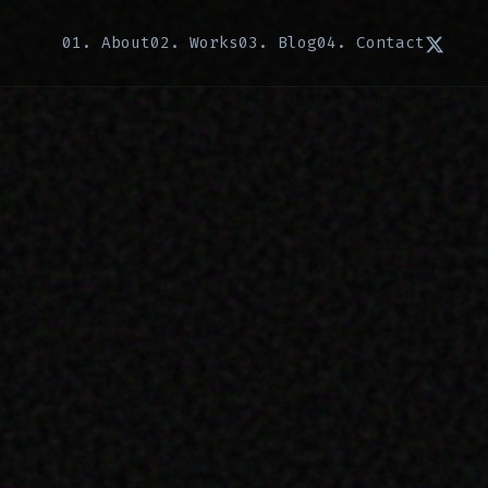
01. About
02. Works
03. Blog
04. Contact