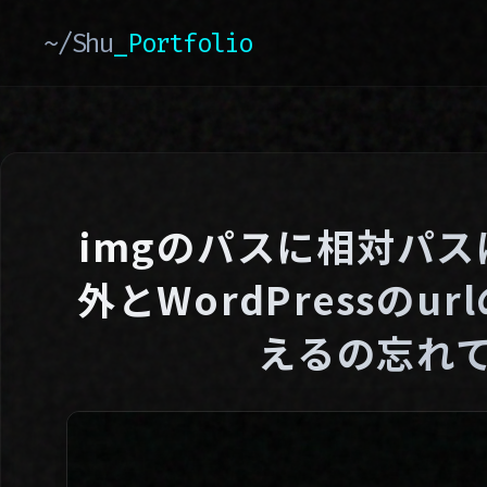
~/Shu
_Portfolio
imgのパスに相対パ
外とWordPressの
えるの忘れ