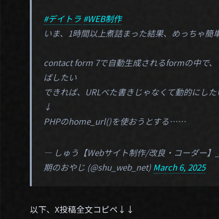
#デイトラ
#WEB制作
いま、1時間以上煮詰まった結果、めっちゃ簡
contact form 7で自動生成されるform
ばしたい
できれば、URLべた書きじゃなくて動的にした
↓
PHPのhome_url()を使おうとする……
— しゅう【Webサイト制作/改良・コーダー
期のおやじ (@shu_web_net)
March 6, 2025
以下、X投稿全文コピペ↓↓