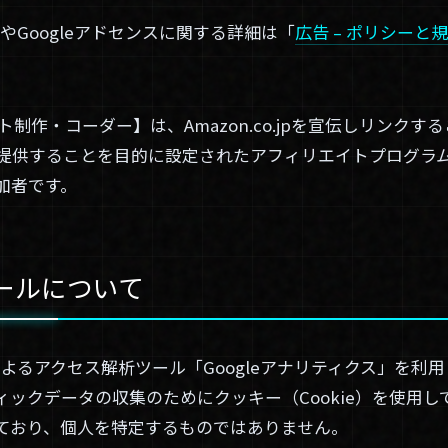
法やGoogleアドセンスに関する詳細は「
広告 – ポリシーと規約 
ト制作・コーダー】は、Amazon.co.jpを宣伝しリンク
01. About
提供することを目的に設定されたアフィリエイトプログラムで
02. Works
加者です。
03. Blog
04. Contact
ールについて
Twitter
によるアクセス解析ツール「Googleアナリティクス」を利用し
ックデータの収集のためにクッキー（Cookie）を使用し
ており、個人を特定するものではありません。