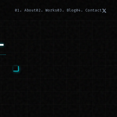
01. About
02. Works
03. Blog
04. Contact
ー