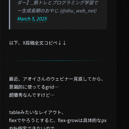
ダー】_筋トレとプログラミング学習で
一生成長期のおやじ (@shu_web_net)
March 5, 2025
以下、X投稿全文コピペ↓↓
最近、アオイさんのウェビナー見直してから、
意識的に使ってるgrid…
超優秀なんですけど…
tableみたいなレイアウト、
flexでやろうとすると、flex-growは具体的なpx
や%指定できないので、