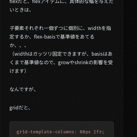
flexだと、flexアイテムに、具体的な幅を与えた
いときは、
子要素それぞれ一個ずつに個別に、widthを指
定するか、flex-basisで基準値をあてる
か、、、
（widthはガッツリ固定できますが、basisはあ
くまで基準値なので、growやshrinkの影響を受
けます）
なんですが、
gridだと、
grid-template-columns: 80px 1fr;