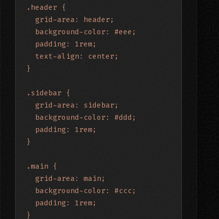
.header {

  grid-area: header;

  background-color: #eee;

  padding: 1rem;

  text-align: center;

}

.sidebar {

  grid-area: sidebar;

  background-color: #ddd;

  padding: 1rem;

}

.main {

  grid-area: main;

  background-color: #ccc;

  padding: 1rem;

}
