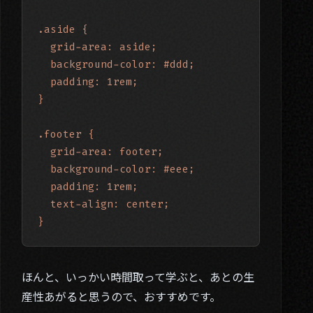
.aside {

  grid-area: aside;

  background-color: #ddd;

  padding: 1rem;

}

01. About
.footer {

  grid-area: footer;

02. Works
  background-color: #eee;

03. Blog
  padding: 1rem;

  text-align: center;

04. Contact
}
Twitter
ほんと、いっかい時間取って学ぶと、あとの生
産性あがると思うので、おすすめです。