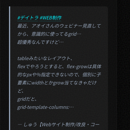
#デイトラ
#WEB制作
最近、アオイさんのウェビナー見直して
から、意識的に使ってるgrid…
超優秀なんですけど…
tableみたいなレイアウト、
flexでやろうとすると、flex-growは具体
的なpxや%指定できないので、個別に子
要素にwidthとかgrow当てなきゃだけ
ど、
gridだと、
grid-template-columns:…
— しゅう【Webサイト制作/改良・コー