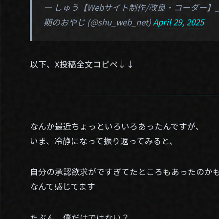
— しゅう【Webサイト制作/改良・コーダー
期のおやじ (@shu_web_net)
April 29, 2025
以下、X投稿全文コピペ↓↓
なんか最近ちょっといろいろあったんですが、
いま、冷静になって振り返ってみると、
自分の承認欲求がですぎてたところもあったのか
なんて感じてます
たぶん、僕だけではない？