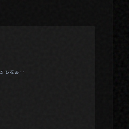
かもなぁ…
01. About
02. Works