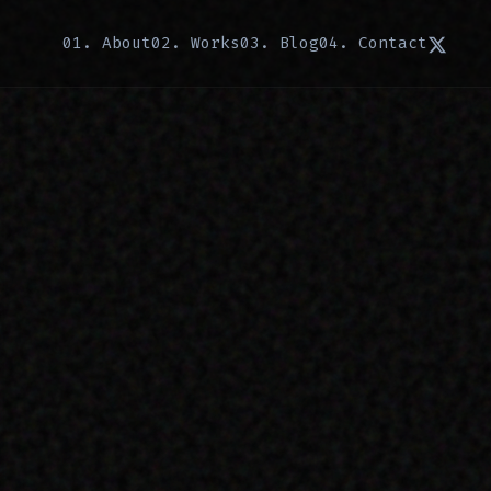
01. About
02. Works
03. Blog
04. Contact