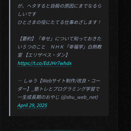
が、ヘタすると自殺の原因にまでなるら
03. Blog
しいです
04. Contact
ひとさまの役にたてる仕事めざします！
Twitter
【要約】「幸せ」について知っておきた
い５つのこと ＮＨＫ「幸福学」白熱教
室 【エリザベス・ダン】
https://t.co/EdJHr7whdx
— しゅう【Webサイト制作/改良・コー
ダー】_筋トレとプログラミング学習で
一生成長期のおやじ (@shu_web_net)
April 29, 2025