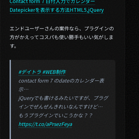
Contact form 7 日付入力でカレンダー
Datepickerを表示する方法HTML5,jQuery
エンドユーザーさんの案件なら、プラグインの
方がかえってコスパも使い勝手もいい気がしま
す。
#デイトラ
#WEB制作
contact form 7 のdateのカレンダー表
示…
jQueryでも書けるみたいですが、プラグ
インでぜんぜんきれいなんですけど…
もうプラグインでいこうかな？？
https://t.co/aPrsezFeya