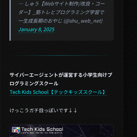
01. About
— しゅう【Webサイト制作/改良・コー
ダー】_筋トレとプログラミング学習で
02. Works
一生成長期のおやじ (@shu_web_net)
03. Blog
January 8, 2025
04. Contact
Twitter
サイバーエージェントが運営する小学生向けプ
ログラミングスクール
Tech Kids School【テックキッズスクール】
けっこうガチ目っぽいです↓↓