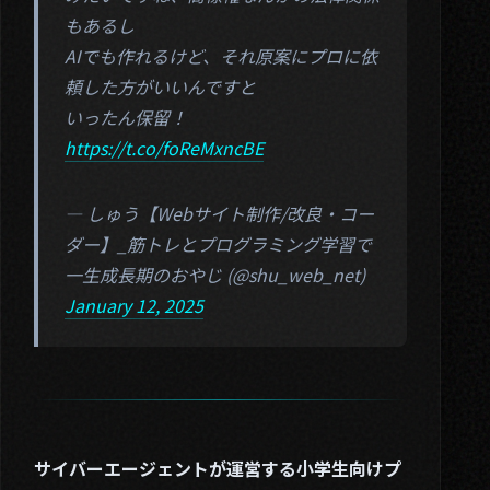
もあるし
AIでも作れるけど、それ原案にプロに依
頼した方がいいんですと
01. About
いったん保留！
https://t.co/foReMxncBE
02. Works
03. Blog
— しゅう【Webサイト制作/改良・コー
04. Contact
ダー】_筋トレとプログラミング学習で
一生成長期のおやじ (@shu_web_net)
Twitter
January 12, 2025
サイバーエージェントが運営する小学生向けプ