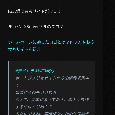
備忘録に参考サイトだけ↓↓
まいど、XServerさまのブログ
ホームページに適したロゴとは？作り方やお役
立ちサイトを紹介
#デイトラ
#WEB制作
ポートフォリオサイト作りの情報収集中
で、
ロゴ作るのもいいなぁ
なんて、簡単に考えてたら、素人が自作
するのはムリめ？？
みたいですね、商標権なんかの法律関係