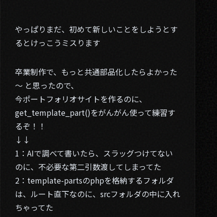
やっぱりまだ、初めて新しいことをしようとす
るとけっこうミスります
01. About
02. Works
卒業制作で、もっと共通部品化したらよかった
03. Blog
～ と思ったので、
今ポートフォリオサイトを作るのに、
04. Contact
get_template_part()をがんがん使って練習す
Twitter
るぞ！！
↓↓
1：AIで調べて書いたら、スラッグつけてない
のに、不必要な第二引数渡してしまってた
2：template-partsのphpを格納するフォルダ
は、ルート直下なのに、srcフォルダの中に入れ
ちゃってた