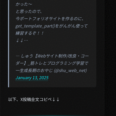
かった～
と思ったので、
今ポートフォリオサイトを作るのに、
get_template_part()をがんがん使って
練習するぞ！！
↓↓…
— しゅう【Webサイト制作/改良・コー
ダー】_筋トレとプログラミング学習で
一生成長期のおやじ (@shu_web_net)
January 13, 2025
以下、X投稿全文コピペ↓↓