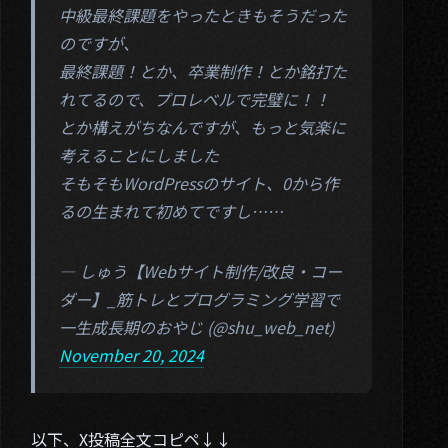
中級最終課題をやったときもそうだった
のですが、
最終課題！とか、卒業制作！とか銘打た
れてるので、プロレベルで完璧に！！
とか構えがちなんですが、もっと気楽に
考えることにしました
そもそもWordPressのサイト、0から作
るの生まれて初めてですし……
— しゅう【Webサイト制作/改良・コー
ダー】_筋トレとプログラミング学習で
一生成長期のおやじ (@shu_web_net)
November 20, 2024
以下、X投稿全文コピペ↓↓