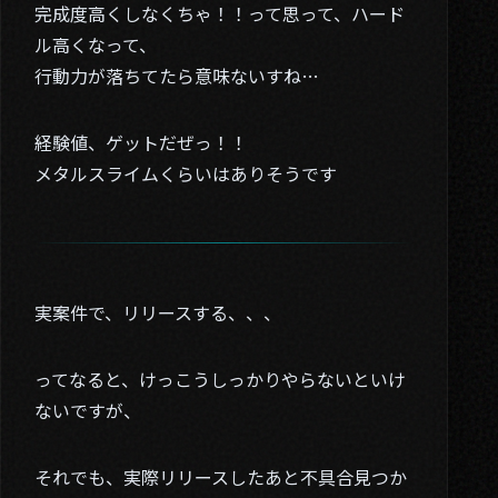
完成度高くしなくちゃ！！って思って、ハード
ル高くなって、
行動力が落ちてたら意味ないすね…
経験値、ゲットだぜっ！！
メタルスライムくらいはありそうです
実案件で、リリースする、、、
ってなると、けっこうしっかりやらないといけ
ないですが、
01. About
それでも、実際リリースしたあと不具合見つか
02. Works