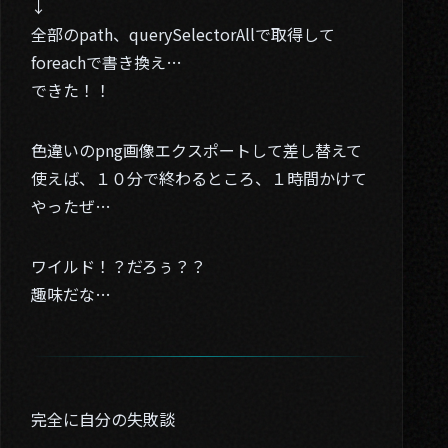
↓
全部のpath、querySelectorAllで取得して
foreachで書き換え…
できた！！
色違いのpng画像エクスポートして差し替えて
使えば、１０分で終わるところ、１時間かけて
やったぜ…
ワイルド！？だろぅ？？
趣味だな…
01. About
完全に自分の失敗談