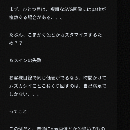
02. Works
まず、ひとつ目は、複雑なSVG画像にはpathが
03. Blog
複数ある場合がある、、、
04. Contact
たぶん、こまかく色とかカスタマイズするた
Twitter
め？？
＆メインの失敗
お客様目線で同じ価値がでるなら、時間かけて
ムズカシイことこねくり回すのは、自己満足で
しかない、、、
ってこと
この例だと、普通にpng画像とか色違いのもの