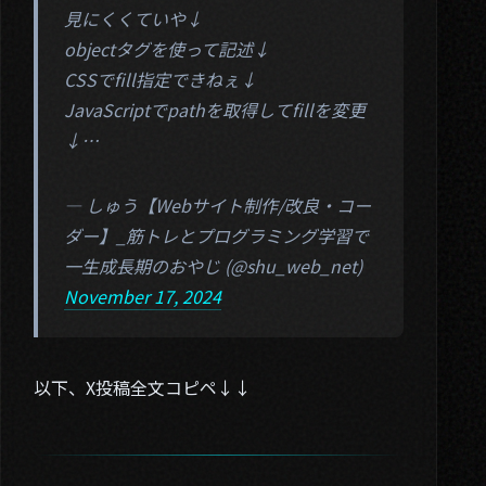
見にくくていや↓
objectタグを使って記述↓
CSSでfill指定できねぇ↓
JavaScriptでpathを取得してfillを変更
↓…
— しゅう【Webサイト制作/改良・コー
ダー】_筋トレとプログラミング学習で
一生成長期のおやじ (@shu_web_net)
November 17, 2024
以下、X投稿全文コピペ↓↓