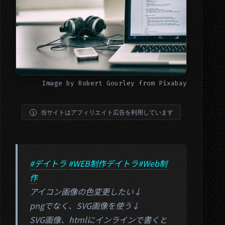
Image by
Robert Gourley
from
Pixabay
当サイトはアフィリエイト広告を利用しています
#デイトラ
#WEB制作デイトラ
#Web制
作
アイコン画像の色変更したい↓
pngでなく、SVG画像を使う↓
SVG画像、htmlにインラインで書くと