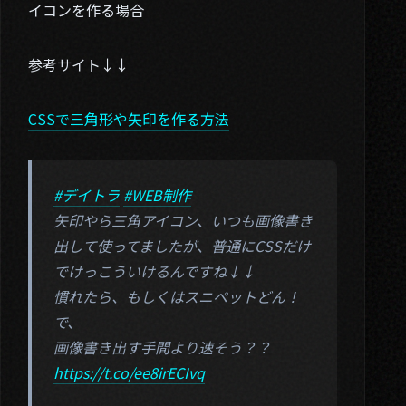
イコンを作る場合
参考サイト↓↓
CSSで三角形や矢印を作る方法
#デイトラ
#WEB制作
矢印やら三角アイコン、いつも画像書き
出して使ってましたが、普通にCSSだけ
でけっこういけるんですね↓↓
慣れたら、もしくはスニペットどん！
で、
画像書き出す手間より速そう？？
https://t.co/ee8irECIvq