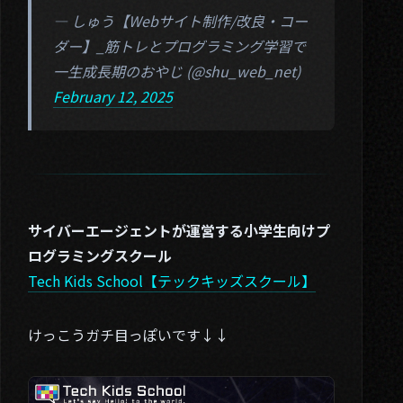
01. About
— しゅう【Webサイト制作/改良・コー
ダー】_筋トレとプログラミング学習で
02. Works
一生成長期のおやじ (@shu_web_net)
03. Blog
February 12, 2025
04. Contact
Twitter
サイバーエージェントが運営する小学生向けプ
ログラミングスクール
Tech Kids School【テックキッズスクール】
けっこうガチ目っぽいです↓↓