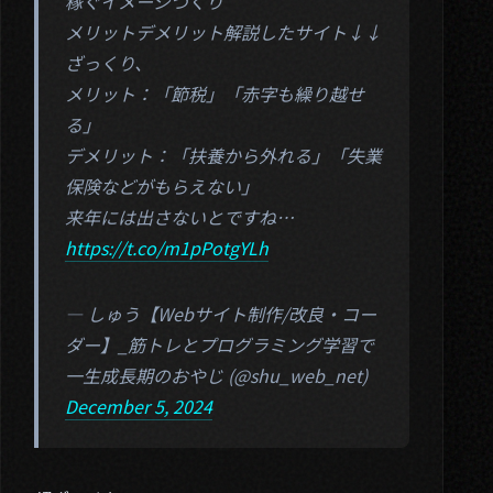
稼ぐイメージづくり
メリットデメリット解説したサイト↓↓
ざっくり、
メリット：「節税」「赤字も繰り越せ
る」
デメリット：「扶養から外れる」「失業
保険などがもらえない」
来年には出さないとですね…
https://t.co/m1pPotgYLh
— しゅう【Webサイト制作/改良・コー
ダー】_筋トレとプログラミング学習で
一生成長期のおやじ (@shu_web_net)
December 5, 2024