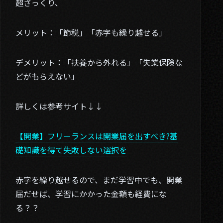
超ざっくり、
メリット：「節税」「赤字も繰り越せる」
デメリット：「扶養から外れる」「失業保険な
どがもらえない」
01. About
詳しくは参考サイト↓↓
02. Works
03. Blog
【開業】フリーランスは開業届を出すべき?基
礎知識を得て失敗しない選択を
04. Contact
Twitter
赤字を繰り越せるので、まだ学習中でも、開業
届だせば、学習にかかった金額も経費にな
る？？